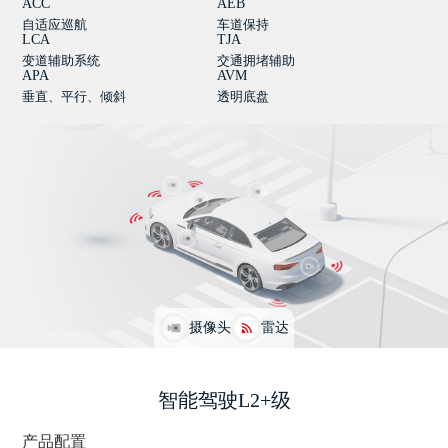
ACC
AEB
自适应巡航
车道保持
LCA
TJA
变道辅助系统
交通拥堵辅助
APA
AVM
垂直、平行、倾斜
透明底盘
摄像头
雷达
智能驾驶L2+级
产品配置